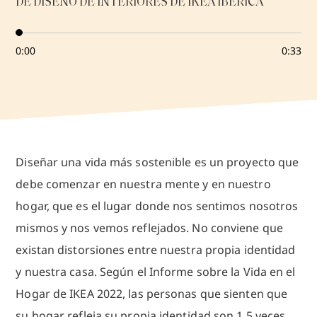
DE DISEÑO DE INTERIORES DE IKEA IBÉRICA
a
u
s
a
0:00
0:33
Diseñar una vida más sostenible es un proyecto que
debe comenzar en nuestra mente y en nuestro
hogar, que es el lugar donde nos sentimos nosotros
mismos y nos vemos reflejados. No conviene que
existan distorsiones entre nuestra propia identidad
y nuestra casa. Según el Informe sobre la Vida en el
Hogar de IKEA 2022, las personas que sienten que
su hogar refleja su propia identidad son 1,5 veces