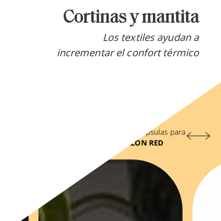
Cortinas y mantita
Los textiles ayudan a
incrementar el confort térmico
Navega en el carrusel y despliega las cápsulas para
tener más información sobre
EL SALÓN RED
Anterior
Sigu