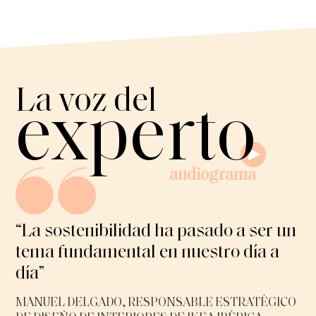
La voz del
experto
R
e
p
r
o
d
“La sostenibilidad ha pasado a ser un
u
tema fundamental en nuestro día a
c
i
día”
r
/
MANUEL DELGADO, RESPONSABLE ESTRATÉGICO
P