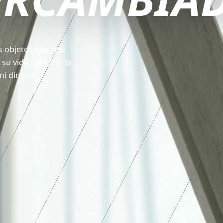
los objetos que nos
su vida útil todo lo
ni dinero.